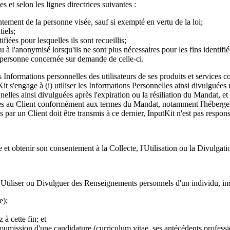
 et selon les lignes directrices suivantes :
tement de la personne visée, sauf si exempté en vertu de la loi;
iels;
iées pour lesquelles ils sont recueillis;
à l'anonymisé lorsqu'ils ne sont plus nécessaires pour les fins identifiée
a personne concernée sur demande de celle-ci.
 Informations personnelles des utilisateurs de ses produits et services 
it s'engage à (i) utiliser les Informations Personnelles ainsi divulgué
onnelles ainsi divulguées après l'expiration ou la résiliation du Mandat, e
rvices au Client conformément aux termes du Mandat, notamment l'hébergem
s par un Client doit être transmis à ce dernier, InputKit n'est pas respon
e et obtenir son consentement à la Collecte, l'Utilisation ou la Divulga
, Utiliser ou Divulguer des Renseignements personnels d'un individu, inc
e);
 à cette fin; et
soumission d'une candidature (curriculum vitae, ses antécédents profess