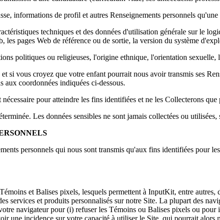
e, informations de profil et autres Renseignements personnels qu'une pers
ristiques techniques et des données d'utilisation générale sur le logicie
 les pages Web de référence ou de sortie, la version du système d'exploit
ns politiques ou religieuses, l'origine ethnique, l'orientation sexuelle, 
s et si vous croyez que votre enfant pourrait nous avoir transmis ses 
ls aux coordonnées indiquées ci-dessous.
nécessaire pour atteindre les fins identifiées et ne les Collecterons qu
déterminée. Les données sensibles ne sont jamais collectées ou utilisées,
PERSONNELS
ements personnels qui nous sont transmis qu'aux fins identifiées pour lesq
Témoins et Balises pixels, lesquels permettent à InputKit, entre autres, 
des services et produits personnalisés sur notre Site. La plupart des nav
otre navigateur pour (i) refuser les Témoins ou Balises pixels ou pour
r une incidence sur votre capacité à utiliser le Site, qui pourrait alors