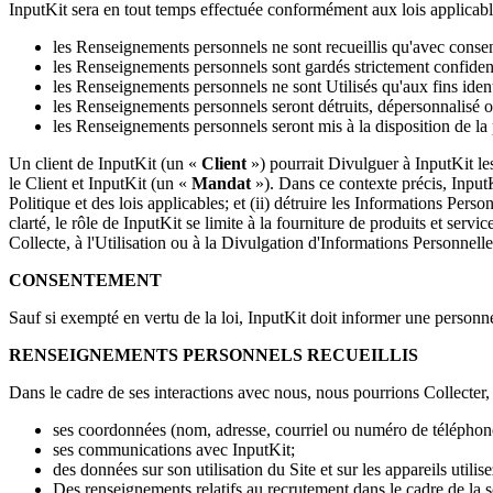
InputKit sera en tout temps effectuée conformément aux lois applicables
les Renseignements personnels ne sont recueillis qu'avec consen
les Renseignements personnels sont gardés strictement confident
les Renseignements personnels ne sont Utilisés qu'aux fins identif
les Renseignements personnels seront détruits, dépersonnalisé ou 
les Renseignements personnels seront mis à la disposition de l
Un client de InputKit (un «
Client
») pourrait Divulguer à InputKit les
le Client et InputKit (un «
Mandat
»). Dans ce contexte précis, InputK
Politique et des lois applicables; et (ii) détruire les Informations Pers
clarté, le rôle de InputKit se limite à la fourniture de produits et se
Collecte, à l'Utilisation ou à la Divulgation d'Informations Personnelle
CONSENTEMENT
Sauf si exempté en vertu de la loi, InputKit doit informer une personn
RENSEIGNEMENTS PERSONNELS RECUEILLIS
Dans le cadre de ses interactions avec nous, nous pourrions Collecter
ses coordonnées (nom, adresse, courriel ou numéro de téléphon
ses communications avec InputKit;
des données sur son utilisation du Site et sur les appareils utilisez
Des renseignements relatifs au recrutement dans le cadre de la 