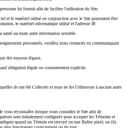
onne lui fournit afin de faciliter l'utilisation du Site.
l et le matériel utilisé en conjonction avec le Site pourraient être
ation, le matériel informatique utilisé et l'adresse IP.
la santé ou toute autre information sensible.
Renseignements personnels, veuillez nous contacter en communiquant
e par des moyens légaux.
 sauf obligation légale ou consentement explicite.
uelles ils ont été Collectés et nous ne les Utiliserons à aucune autre
de vous reconnaître lorsque vous consultez le Site afin de
igateurs sont initialement configurés pour accepter les Témoins et
 indiquer quand un Témoin est envoyé ou une Balise pixel; ou (ii)
 ne plus fonctionner correctement ou du tout.