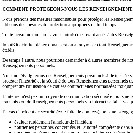
COMMENT PROTÉGEONS-NOUS LES RENSEIGNEMENT
Nous prenons des mesures raisonnables pour protéger les Renseignements 
utilisons des mesures de protection appropriées en tout temps.
Toute personne que nous avons autorisée et ayant accès à des Renseign
InputKit détruira, dépersonnalisera ou anonymisera tout Renseignement 
établis.
De temps à autre, nous pourrions demander à d'autres membres de notre 
Renseignements personnels.
Nous ne Divulguerons des Renseignements personnels à de tels Tiers fo
protéger l'intégrité et la sécurité de tous Renseignements personnels t
comprendre l'utilisation de clauses contractuelles normalisées indiquant
L'Internet n'est pas un moyen de communication sécurisé et nous ne fa
transmission de Renseignements personnels via Internet se fait à vos p
En cas d'incident de sécurité (ex. : fuite de données), nous nous engag
évaluer rapidement l'ampleur de l'incident ;
notifier les personnes concernées et l'autorité compétente dans 
documenter l'événement dans notre registre interne de sécurité.