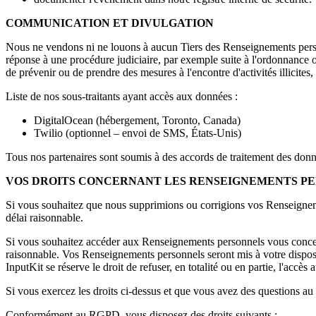
COMMUNICATION ET DIVULGATION
Nous ne vendons ni ne louons à aucun Tiers des Renseignements perso
réponse à une procédure judiciaire, par exemple suite à l'ordonnance o
de prévenir ou de prendre des mesures à l'encontre d'activités illicites, 
Liste de nos sous-traitants ayant accès aux données :
DigitalOcean (hébergement, Toronto, Canada)
Twilio (optionnel – envoi de SMS, États-Unis)
Tous nos partenaires sont soumis à des accords de traitement des 
VOS DROITS CONCERNANT LES RENSEIGNEMENTS PE
Si vous souhaitez que nous supprimions ou corrigions vos Renseignem
délai raisonnable.
Si vous souhaitez accéder aux Renseignements personnels vous concer
raisonnable. Vos Renseignements personnels seront mis à votre disposit
InputKit se réserve le droit de refuser, en totalité ou en partie, l'ac
Si vous exercez les droits ci-dessus et que vous avez des questions au
Conformément au RGPD, vous disposez des droits suivants :