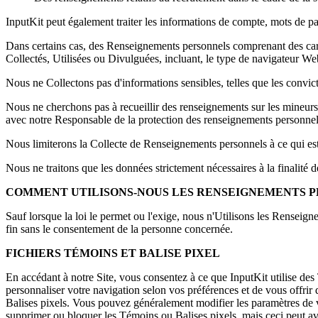
InputKit peut également traiter les informations de compte, mots de pass
Dans certains cas, des Renseignements personnels comprenant des caracté
Collectés, Utilisées ou Divulguées, incluant, le type de navigateur Web,
Nous ne Collectons pas d'informations sensibles, telles que les convictio
Nous ne cherchons pas à recueillir des renseignements sur les mineur
avec notre Responsable de la protection des renseignements personne
Nous limiterons la Collecte de Renseignements personnels à ce qui est 
Nous ne traitons que les données strictement nécessaires à la finalité 
COMMENT UTILISONS-NOUS LES RENSEIGNEMENTS 
Sauf lorsque la loi le permet ou l'exige, nous n'Utilisons les Renseign
fin sans le consentement de la personne concernée.
FICHIERS TÉMOINS ET BALISE PIXEL
En accédant à notre Site, vous consentez à ce que InputKit utilise des 
personnaliser votre navigation selon vos préférences et de vous offrir 
Balises pixels. Vous pouvez généralement modifier les paramètres de v
supprimer ou bloquer les Témoins ou Balises pixels, mais ceci peut avoi