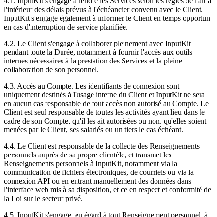
4.1. InputKit s'engage à rendre les Services selon les règles de l'art à
l'intérieur des délais prévus à l'échéancier convenu avec le Client.
InputKit s'engage également à informer le Client en temps opportun
en cas d'interruption de service planifiée.
4.2. Le Client s'engage à collaborer pleinement avec InputKit
pendant toute la Durée, notamment à fournir l'accès aux outils
internes nécessaires à la prestation des Services et la pleine
collaboration de son personnel.
4.3. Accès au Compte. Les identifiants de connexion sont
uniquement destinés à l'usage interne du Client et InputKit ne sera
en aucun cas responsable de tout accès non autorisé au Compte. Le
Client est seul responsable de toutes les activités ayant lieu dans le
cadre de son Compte, qu'il les ait autorisées ou non, qu'elles soient
menées par le Client, ses salariés ou un tiers le cas échéant.
4.4. Le Client est responsable de la collecte des Renseignements
personnels auprès de sa propre clientèle, et transmet les
Renseignements personnels à InputKit, notamment via la
communication de fichiers électroniques, de courriels ou via la
connexion API ou en entrant manuellement des données dans
l'interface web mis à sa disposition, et ce en respect et conformité de
la Loi sur le secteur privé.
4.5. InputKit s'engage, eu égard à tout Renseignement personnel, à