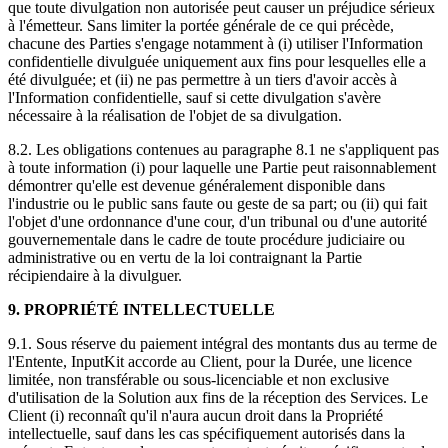
que toute divulgation non autorisée peut causer un préjudice sérieux
à l'émetteur. Sans limiter la portée générale de ce qui précède,
chacune des Parties s'engage notamment à (i) utiliser l'Information
confidentielle divulguée uniquement aux fins pour lesquelles elle a
été divulguée; et (ii) ne pas permettre à un tiers d'avoir accès à
l'Information confidentielle, sauf si cette divulgation s'avère
nécessaire à la réalisation de l'objet de sa divulgation.
8.2. Les obligations contenues au paragraphe 8.1 ne s'appliquent pas
à toute information (i) pour laquelle une Partie peut raisonnablement
démontrer qu'elle est devenue généralement disponible dans
l'industrie ou le public sans faute ou geste de sa part; ou (ii) qui fait
l'objet d'une ordonnance d'une cour, d'un tribunal ou d'une autorité
gouvernementale dans le cadre de toute procédure judiciaire ou
administrative ou en vertu de la loi contraignant la Partie
récipiendaire à la divulguer.
9. PROPRIÉTÉ INTELLECTUELLE
9.1. Sous réserve du paiement intégral des montants dus au terme de
l'Entente, InputKit accorde au Client, pour la Durée, une licence
limitée, non transférable ou sous-licenciable et non exclusive
d'utilisation de la Solution aux fins de la réception des Services. Le
Client (i) reconnaît qu'il n'aura aucun droit dans la Propriété
intellectuelle, sauf dans les cas spécifiquement autorisés dans la