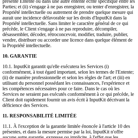
présente Entente ou dans une autre entente écrite spécifique entre les
Parties; et (ii) s'engage à ne pas enregistrer, ou tenter d'enregistrer, la
Propriété intellectuelle ou autrement de prendre quelque mesure qui
aurait une incidence défavorable sur les droits d'InputKit dans la
Propriété intellectuelle. Sans limiter le caractère général de ce qui
précède, le Client s'engage à ne pas reproduire, décompiler,
désassembler, décoder, rétroconcevoir, modifier, traduire, publier,
vendre, distribuer ou accorder une licence dans quelque élément de
la Propriété intellectuelle.
10. GARANTIE
10.1. InputKit garantit qu'elle exécutera les Services (i)
conformément, à tout égard important, selon les termes de l'Entente;
(ii) de manière professionnelle et selon les règles de l'art; et (iii) en
utilisant du personnel possédant les connaissances, l'expérience et
les compétences nécessaires pour ce faire. Dans le cas où les
Services ne seraient pas exécutés conformément à ce qui précède, le
Client doit rapidement fournir un avis écrit à InputKit décrivant la
déficience des Services.
11. RESPONSABILITÉ LIMITÉE
11.1. À l'exception de la garantie limitée énoncée à l'article 10 des
présentes, et dans la mesure permise par la loi, InputKit n'offre
aucune autre garantie, expresse ou implicite, à l'effet que les