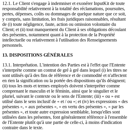
12.1. Le Client s'engage à indemniser et exonérer InputKit de toute
responsabilité relativement à la totalité des réclamations, poursuites,
pertes, dépenses, coûts ou dommages de quelque nature que ce soit,
y compris, sans limitation, les frais juridiques raisonnables, résultant
de (i) toute négligence, faute, action ou omission volontaire du
Client; et (ii) tout manquement du Client à ses obligations découlant
des présentes, notamment quant à la protection de la Propriété
intellectuelle ou relativement à l'utilisation des Renseignements
personnels.
13. DISPOSITIONS GÉNÉRALES
13.1. Interprétation. L'intention des Parties est à l'effet que l'Entente
s'interprète comme un contrat de gré à gré dans lequel (i) les titres ne
sont utilisés qu'à des fins de référence et de commodité et n'affectent
en rien la signification ou la portée des dispositions qu'ils désignent;
(ii) tous les mots et termes employés doivent s'interpréter comme
comprenant le masculin et le féminin, ainsi que le singulier et le
pluriel, suivant le contexte ou le sens de l'Entente; (iii) « ou » est
utilisé dans le sens inclusif de « et / ou »; et (iv) les expressions « des
présentes », « aux présentes », « en vertu des présentes », « par les
présentes », et toute autre expression semblable, lorsqu'elles sont
utilisées dans les présentes, font généralement référence à l'ensemble
de l'Entente plutôt qu'à une partie de celle-ci, à moins d'indication
contraire dans le texte.