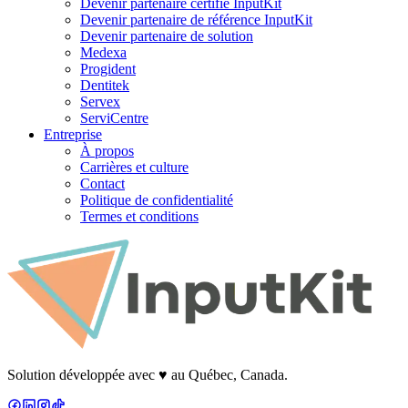
Devenir partenaire certifié InputKit
Devenir partenaire de référence InputKit
Devenir partenaire de solution
Medexa
Progident
Dentitek
Servex
ServiCentre
Entreprise
À propos
Carrières et culture
Contact
Politique de confidentialité
Termes et conditions
Solution développée avec
♥
au Québec, Canada.