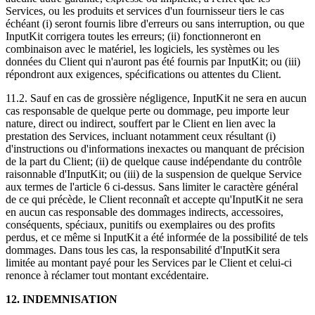
Services, ou les produits et services d'un fournisseur tiers le cas
échéant (i) seront fournis libre d'erreurs ou sans interruption, ou que
InputKit corrigera toutes les erreurs; (ii) fonctionneront en
combinaison avec le matériel, les logiciels, les systèmes ou les
données du Client qui n'auront pas été fournis par InputKit; ou (iii)
répondront aux exigences, spécifications ou attentes du Client.
11.2. Sauf en cas de grossière négligence, InputKit ne sera en aucun
cas responsable de quelque perte ou dommage, peu importe leur
nature, direct ou indirect, souffert par le Client en lien avec la
prestation des Services, incluant notamment ceux résultant (i)
d'instructions ou d'informations inexactes ou manquant de précision
de la part du Client; (ii) de quelque cause indépendante du contrôle
raisonnable d'InputKit; ou (iii) de la suspension de quelque Service
aux termes de l'article 6 ci-dessus. Sans limiter le caractère général
de ce qui précède, le Client reconnaît et accepte qu'InputKit ne sera
en aucun cas responsable des dommages indirects, accessoires,
conséquents, spéciaux, punitifs ou exemplaires ou des profits
perdus, et ce même si InputKit a été informée de la possibilité de tels
dommages. Dans tous les cas, la responsabilité d'InputKit sera
limitée au montant payé pour les Services par le Client et celui-ci
renonce à réclamer tout montant excédentaire.
12. INDEMNISATION