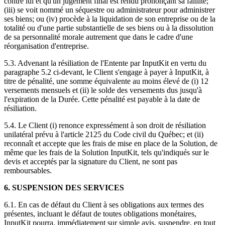
contre lui et qu'un jugement final est rendu prononçant sa faillite;
(iii) se voit nommé un séquestre ou administrateur pour administrer
ses biens; ou (iv) procède à la liquidation de son entreprise ou de la
totalité ou d'une partie substantielle de ses biens ou à la dissolution
de sa personnalité morale autrement que dans le cadre d'une
réorganisation d'entreprise.
5.3. Advenant la résiliation de l'Entente par InputKit en vertu du
paragraphe 5.2 ci-devant, le Client s'engage à payer à InputKit, à
titre de pénalité, une somme équivalente au moins élevé de (i) 12
versements mensuels et (ii) le solde des versements dus jusqu'à
l'expiration de la Durée. Cette pénalité est payable à la date de
résiliation.
5.4. Le Client (i) renonce expressément à son droit de résiliation
unilatéral prévu à l'article 2125 du Code civil du Québec; et (ii)
reconnaît et accepte que les frais de mise en place de la Solution, de
même que les frais de la Solution InputKit, tels qu'indiqués sur le
devis et acceptés par la signature du Client, ne sont pas
remboursables.
6. SUSPENSION DES SERVICES
6.1. En cas de défaut du Client à ses obligations aux termes des
présentes, incluant le défaut de toutes obligations monétaires,
InputKit pourra, immédiatement sur simple avis, suspendre, en tout